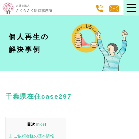
個人再生の
解決事例
千葉県在住case297
目次
[
hide
]
1.
ご依頼者様の基本情報